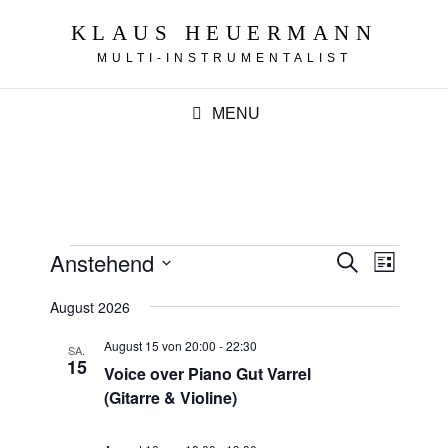
KLAUS HEUERMANN
MULTI-INSTRUMENTALIST
MENU
Veranstaltungen
V
Anstehend
V
S
L
u
e
e
i
D
c
r
August 2026
s
h
r
a
t
a
e
e
August 15 von 20:00
-
22:30
a
n
SA.
t
15
s
Voice over Piano Gut Varrel
n
u
t
(Gitarre & Violine)
s
m
a
t
l