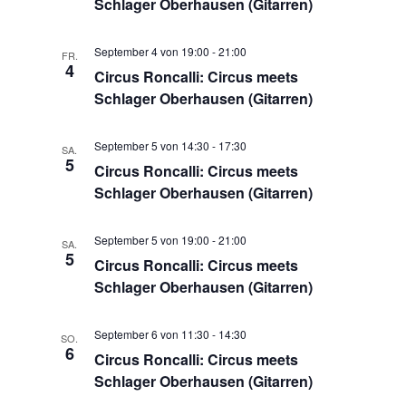
Schlager Oberhausen (Gitarren)
a
d
t
i
A
September 4 von 19:00
-
21:00
FR.
o
4
n
Circus Roncalli: Circus meets
n
Schlager Oberhausen (Gitarren)
s
i
September 5 von 14:30
-
17:30
SA.
c
5
Circus Roncalli: Circus meets
h
Schlager Oberhausen (Gitarren)
t
e
September 5 von 19:00
-
21:00
SA.
5
Circus Roncalli: Circus meets
n
Schlager Oberhausen (Gitarren)
,
N
September 6 von 11:30
-
14:30
SO.
a
6
Circus Roncalli: Circus meets
v
Schlager Oberhausen (Gitarren)
i