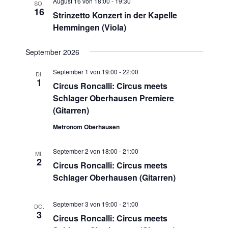
w
August 16 von 18:00
-
19:30
SO.
t
a
16
Strinzetto Konzert in der Kapelle
ä
u
l
Hemmingen (Viola)
n
h
t
g
l
September 2026
A
u
e
n
n
September 1 von 19:00
-
22:00
DI.
s
n
1
Circus Roncalli: Circus meets
g
i
.
Schlager Oberhausen Premiere
e
c
(Gitarren)
h
n
t
Metronom Oberhausen
S
e
u
n
September 2 von 18:00
-
21:00
MI.
-
2
c
Circus Roncalli: Circus meets
N
Schlager Oberhausen (Gitarren)
h
a
e
v
September 3 von 19:00
-
21:00
i
DO.
u
3
Circus Roncalli: Circus meets
g
n