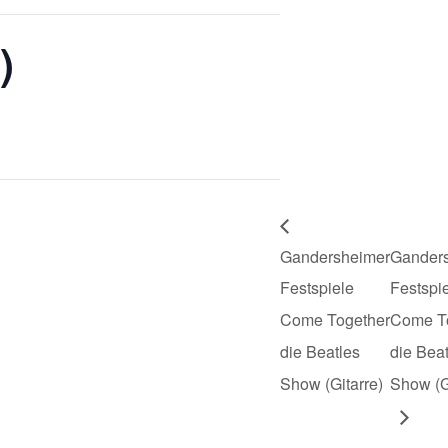
)
Gandersheimer
Gander
Festspiele
Festspi
Come Together
Come T
die Beatles
die Bea
Show (Gitarre)
Show (G