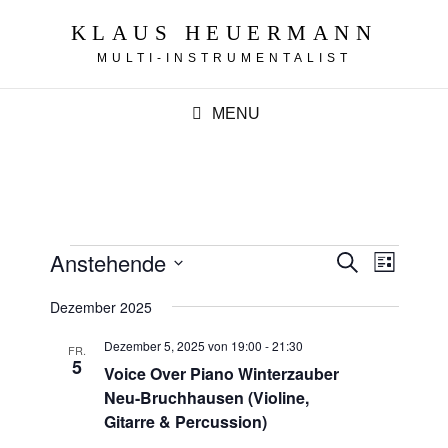
KLAUS HEUERMANN
MULTI-INSTRUMENTALIST
MENU
Veranstaltungen
V
Anstehende
V
S
L
u
e
e
i
D
c
r
Dezember 2025
s
h
r
a
t
a
e
e
Dezember 5, 2025 von 19:00
-
21:30
a
n
FR.
t
5
s
Voice Over Piano Winterzauber
n
u
t
Neu-Bruchhausen (Violine,
s
m
a
Gitarre & Percussion)
t
l