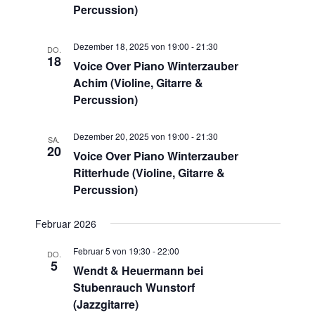
a
Percussion)
d
t
i
A
Dezember 18, 2025 von 19:00
-
21:30
DO.
o
n
18
Voice Over Piano Winterzauber
n
s
Achim (Violine, Gitarre &
Percussion)
i
c
Dezember 20, 2025 von 19:00
-
21:30
SA.
h
20
Voice Over Piano Winterzauber
t
Ritterhude (Violine, Gitarre &
e
Percussion)
n
Februar 2026
,
N
Februar 5 von 19:30
-
22:00
DO.
5
a
Wendt & Heuermann bei
Stubenrauch Wunstorf
v
(Jazzgitarre)
i